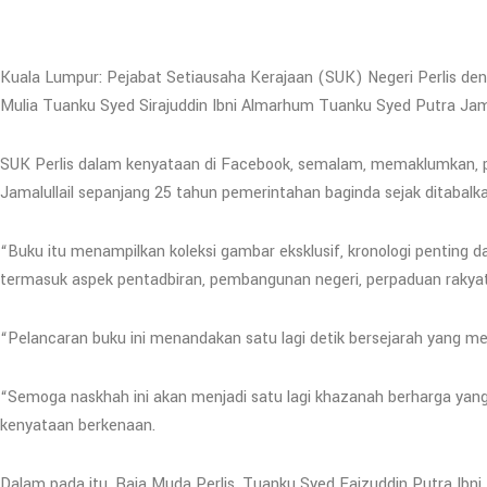
Kuala Lumpur: Pejabat Setiausaha Kerajaan (SUK) Negeri Perlis d
Mulia Tuanku Syed Sirajuddin Ibni Almarhum Tuanku Syed Putra Jamal
SUK Perlis dalam kenyataan di Facebook, semalam, memaklumkan, 
Jamalullail sepanjang 25 tahun pemerintahan baginda sejak ditabalka
“Buku itu menampilkan koleksi gambar eksklusif, kronologi penting
termasuk aspek pentadbiran, pembangunan negeri, perpaduan rakyat
“Pelancaran buku ini menandakan satu lagi detik bersejarah yang m
“Semoga naskhah ini akan menjadi satu lagi khazanah berharga yang
kenyataan berkenaan.
Dalam pada itu, Raja Muda Perlis, Tuanku Syed Faizuddin Putra Ibni 