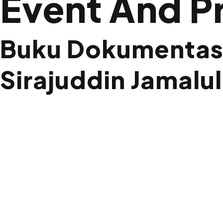
Event And P
Buku Dokumentasi
Sirajuddin Jamalull