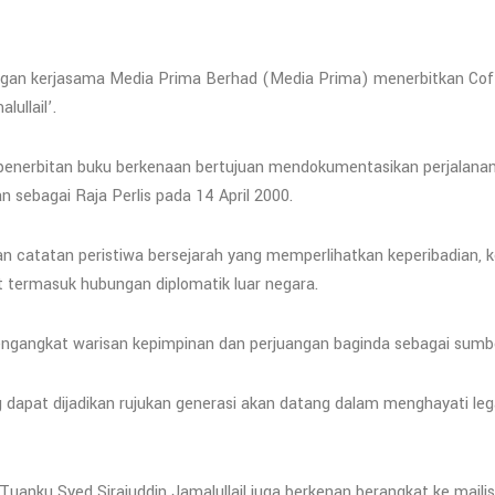
engan kerjasama Media Prima Berhad (Media Prima) menerbitkan Cof
ullail’.
penerbitan buku berkenaan bertujuan mendokumentasikan perjalana
n sebagai Raja Perlis pada 14 April 2000.
 dan catatan peristiwa bersejarah yang memperlihatkan keperibadian
 termasuk hubungan diplomatik luar negara.
engangkat warisan kepimpinan dan perjuangan baginda sebagai sumbe
 dapat dijadikan rujukan generasi akan datang dalam menghayati leg
Tuanku Syed Sirajuddin Jamalullail juga berkenan berangkat ke majlis