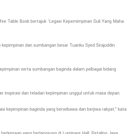
fee Table Book bertajuk ‘Legasi Kepemimpinan Duli Yang Maha
n kepimpinan dan sumbangan besar Tuanku Syed Sirajuddin
, kepimpinan serta sumbangan baginda dalam pelbagai bidang
r inspirasi dan teladan kepimpinan unggul untuk masa depan.
asi kepimpinan baginda yang berwibawa dan berjiwa rakyat,” kata
 berkenaan yang berlangsung di Luminare Hall, Petaling Jaya,