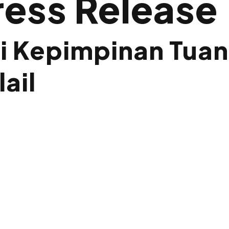
ress Release
 Kepimpinan Tuan
ail