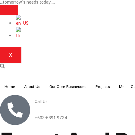
...tomorrow's needs today.....
Skip
to
content
X
Home
About Us
Our Core Businesses
Projects
Media Ce
Call Us
+603-5891 9734