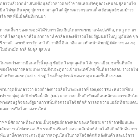
กล่าวหลังจากนำเสนอข้อมูลดังกล่าวต่อเจ้าชายแห่งเปรัคทูลกระหม่อมสุลต่านไซ
ยิด ไฟซุดดิน ตุรกู ปุตรา จามาลุลไลล์ ผู้ทรงพระกรุณาเสด็จเยือนศูนย์ซ่อมบำรุง
เรือ PIP ที่นี่เมื่อคืนที่ผ่านมา
การเสด็จฯ ของพระองค์ได้รับการอัญเชิญโดยพระชายาแห่งเปอร์ลิส, ตุนกู ดร. ฮา
จาห์ ไลลาตุล ชาห์รีน อากาชาห์ คาลิล และเข้าร่วมโดยรัฐมนตรีใหญ่, มูฮัมมัด ชุก
รี รามลี, เลขาธิการรัฐ, ดาโต๊ะ ราฮีมี่ อิสมาอิล และหัวหน้าฝ่ายปฏิบัติการของ PIP,
โมฮัมหมัด อาลี อับดุล ฮุสเซน
ในระหว่างการเยือนครั้งนี้ ตุนกู ซัยยิด ไฟซุลลุดดิน ได้กรุณาเยี่ยมชมพื้นที่หลัก
ของโครงการหลายแห่ง รวมถึงประตูทางเข้าประเทศไทย พื้นที่ตรวจสอบ รางรถไฟ
สำหรับจอดรถ (Rail Siding) โรงเก็บอุปกรณ์ หอควบคุม และพื้นที่ PIP R&R
ชาบารุดดินกล่าวว่า ด้วยกำลังการผลิตในระยะแรกที่ 300,000 TEU (หน่วยเทียบ
เท่า 20 ฟุต) ต่อปี ท่าเรือน้ำลึก (PIP) คาดว่าจะเป็นตัวขับเคลื่อนหลักของการเติบโต
ทางเศรษฐกิจของรัฐผ่านการเพิ่มกิจกรรมโลจิสติกส์ การลดความแออัดที่ชายแดน
และการเปิดโอกาสงานใหม่
"PIP มีศักยภาพที่จะกลายเป็นจุดศูนย์กลางหลักของเครือข่ายการค้าอาเซียนและ
เส้นทางรถไฟแพน-เอเชีย รวมถึงเสริมสร้างความสัมพันธ์ด้านโลจิสติกส์กับจีน การ
พัฒนานี้คาดว่าจะกระตุ้นการลงทุนใหม่ในภาคโลจิสติกส์ คลังสินค้า และบริการ