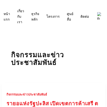
ข้าม
ไป
เกี่ยว
ยัง
หน้า
ธุรกิจ
ศูนย์
กับ
โครงการ
ติดต่อ
เนื้อหา
แรก
หลัก
สื่อ
เรา
กิจกรรมและข่าว
ประชาสัมพันธ์
กิจกรรมและข่าวประชาสัมพันธ์
รายอแห่งรัฐปะลิส เปิดเขตการค้าเสรี ต